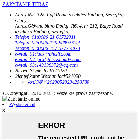
ZAPYTANIE TERAZ
Adres:
Nie, 328, Luji Road, dzielnica Pudong, Szanghaj,
Chiny
Adres:
Główne biuro Dodaj: R614, nr 212, Baiye Road,
dzielnica Pudong, Szanghaj
Telefon_01:
0086-21-61722311
Telefon_02:
0086-135-8899-9744
Telefon_03:
0086-157-5777-4078
e-mail_01:
jack@pheilix.com
e-mail_02:
jack@mosshuade.com
e-mail_03:
149198372@qq.com
Nazwa Skype:
Jack521020
Identyfikator Wechat:
Jack521020
标识编号20230523234250789
© Copyright - 2010-2023 : Wszelkie prawa zastrzeżone.
Wysłać email
x