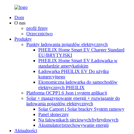
Dom
O nas
profil firmy
Orzecznictwo
Produkty
Punkty ładowania pojazdów elektrycznych
PHEILIX Home Smart EV Charger Standard
EU/BRYTYJSKI
PHEILIX Home Smart EV Ładowarka w
standardzie amerykańskim
Ładowarka PHEILIX EV Do użytku
komercyjnego
Ekonomiczna ładowarka do samochodów
elektrycznych PHEILIX
Platforma OCPP1.6 Json i system aplikacji
Solar + magazynowanie energii + rozwiązanie do
ładowania pojazdów elektrycznych
Solar Carport i Solar brackry System ramowy
Panel słoneczny
Na falownikach sieciowych/hybrydowych
Akumulator/przechowywanie energii
Aktualności