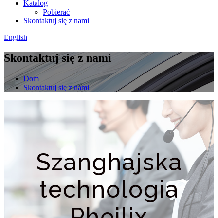
Katalog
Pobierać
Skontaktuj się z nami
English
Skontaktuj się z nami
Dom
Skontaktuj się z nami
Szanghajska
technologia
Pheilix