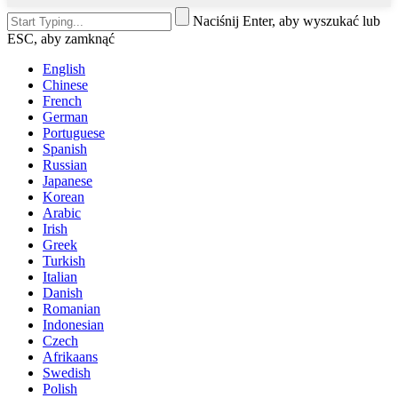
Naciśnij Enter, aby wyszukać lub
ESC, aby zamknąć
English
Chinese
French
German
Portuguese
Spanish
Russian
Japanese
Korean
Arabic
Irish
Greek
Turkish
Italian
Danish
Romanian
Indonesian
Czech
Afrikaans
Swedish
Polish